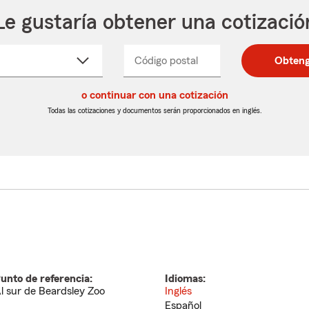
Le gustaría obtener una cotizació
cione
Código postal
Ingresa
Ingresa
Obteng
_____
un
un
re
código
código
cto
o continuar con una cotización
postal
postal
de
de
Todas las cotizaciones y documentos serán proporcionados en inglés.
egable
5
5
dígitos
dígitos
unto de referencia:
Idiomas:
l sur de Beardsley Zoo
Inglés
Español