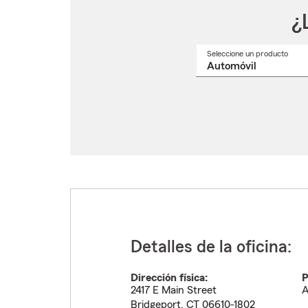
¿
Seleccione un producto
Selec
un
nomb
de
produ
del
menú
despl
Detalles de la oficina:
Dirección física:
P
2417 E Main Street
A
Bridgeport
,
CT
06610-1802