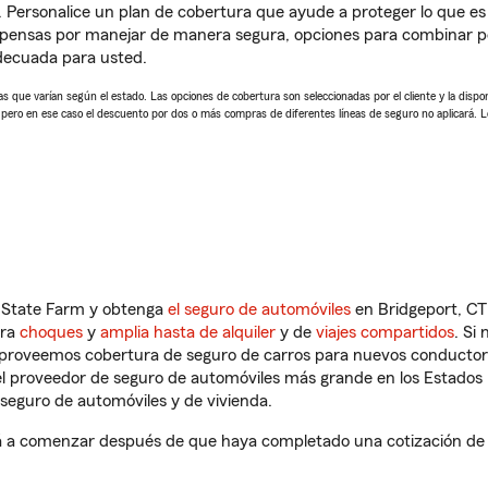
. Personalice un plan de cobertura que ayude a proteger lo que es 
pensas por manejar de manera segura, opciones para combinar pó
adecuada para usted.
 que varían según el estado. Las opciones de cobertura son seleccionadas por el cliente y la disponib
, pero en ese caso el descuento por dos o más compras de diferentes líneas de seguro no aplicará. 
n State Farm y obtenga
el seguro de automóviles
en Bridgeport, CT
tra
choques
y
amplia hasta de alquiler
y de
viajes compartidos
. Si
s proveemos cobertura de seguro de carros para nuevos conductores
l proveedor de seguro de automóviles más grande en los Estados
seguro de automóviles y de vivienda.
á a comenzar después de que haya completado una cotización de se