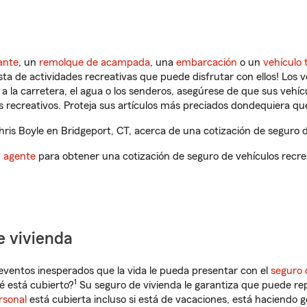
ante
, un
remolque de acampada
, una
embarcación
o un
vehículo 
ista de actividades recreativas que puede disfrutar con ellos! Los 
a la carretera, el agua o los senderos, asegúrese de que sus vehí
 recreativos. Proteja sus artículos más preciados dondequiera qu
is Boyle en Bridgeport, CT, acerca de una cotización de seguro d
n agente
para obtener una cotización de seguro de vehículos recre
e vivienda
eventos inesperados que la vida le pueda presentar con el
seguro 
1
é está cubierto?
Su seguro de vivienda le garantiza que puede re
rsonal
está cubierta incluso si está de vacaciones, está haciendo g