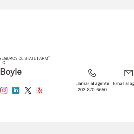
Pasar
al
contenido
principal
®
SEGUROS DE STATE FARM
,
T
, CT
 Boyle
Llamar al agente
Email al a
203-870-6650