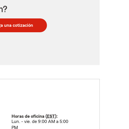
n?
a una cotización
Horas de oficina (
EST
):
Lun. - vie. de 9:00 AM a 5:00
PM