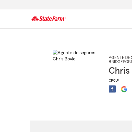
Comienzo
del
contenido
principal
AGENTE DE 
BRIDGEPOR
Chris
CPCU®